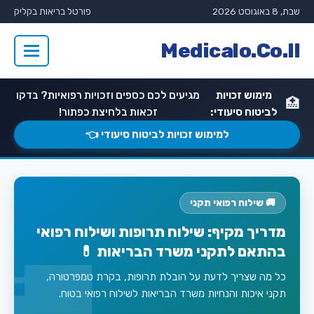
שבת, 8 באוגוסט 2026
פורטל בריאות בקליק
Medicalo.Co.Il
מימוש זכויות
מגיעים לכם כספים וזכויות רפואיות? בדקו
🏥
לביטוח סיעודי:
זכאות בלחיצת כפתור!
למימוש זכויות לביטוח סיעודי 👈
🚚 שילוח רפואי תקני
מדריך מקיף: שילוח תרופות ושילוח רפואי
בהתאם לתקני משרד הבריאות 💊
כל מה שצריך לדעת על הובלת תרופות, בקרת טמפרטורה,
תקני איכות והנחיות משרד הבריאות לשילוח רפואי בטוח.