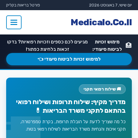
יום שישי, 7 באוגוסט 2026
פורטל בריאות בקליק
Medicalo.Co.Il
מימוש זכויות
מגיעים לכם כספים וזכויות רפואיות? בדקו
🏥
לביטוח סיעודי:
זכאות בלחיצת כפתור!
למימוש זכויות לביטוח סיעודי 👈
🚚 שילוח רפואי תקני
מדריך מקיף: שילוח תרופות ושילוח רפואי
בהתאם לתקני משרד הבריאות 💊
כל מה שצריך לדעת על הובלת תרופות, בקרת טמפרטורה,
תקני איכות והנחיות משרד הבריאות לשילוח רפואי בטוח.