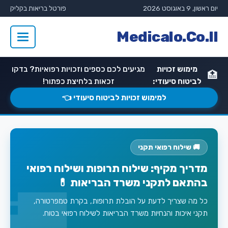
יום ראשון, 9 באוגוסט 2026
פורטל בריאות בקליק
Medicalo.Co.Il
מימוש זכויות
מגיעים לכם כספים וזכויות רפואיות? בדקו
🏥
לביטוח סיעודי:
זכאות בלחיצת כפתור!
למימוש זכויות לביטוח סיעודי 👈
🚚 שילוח רפואי תקני
מדריך מקיף: שילוח תרופות ושילוח רפואי
בהתאם לתקני משרד הבריאות 💊
כל מה שצריך לדעת על הובלת תרופות, בקרת טמפרטורה,
תקני איכות והנחיות משרד הבריאות לשילוח רפואי בטוח.