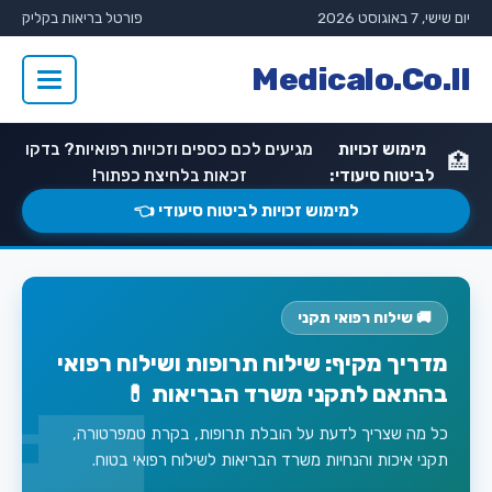
יום שישי, 7 באוגוסט 2026
פורטל בריאות בקליק
Medicalo.Co.Il
מימוש זכויות
מגיעים לכם כספים וזכויות רפואיות? בדקו
🏥
לביטוח סיעודי:
זכאות בלחיצת כפתור!
למימוש זכויות לביטוח סיעודי 👈
🚚 שילוח רפואי תקני
מדריך מקיף: שילוח תרופות ושילוח רפואי
בהתאם לתקני משרד הבריאות 💊
כל מה שצריך לדעת על הובלת תרופות, בקרת טמפרטורה,
תקני איכות והנחיות משרד הבריאות לשילוח רפואי בטוח.