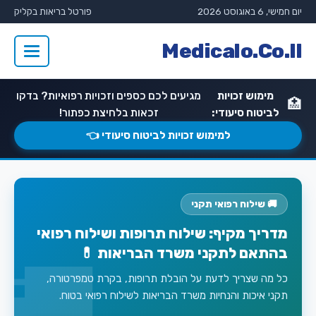
יום חמישי, 6 באוגוסט 2026
פורטל בריאות בקליק
Medicalo.Co.Il
מימוש זכויות
מגיעים לכם כספים וזכויות רפואיות? בדקו
🏥
לביטוח סיעודי:
זכאות בלחיצת כפתור!
למימוש זכויות לביטוח סיעודי 👈
🚚 שילוח רפואי תקני
מדריך מקיף: שילוח תרופות ושילוח רפואי
בהתאם לתקני משרד הבריאות 💊
כל מה שצריך לדעת על הובלת תרופות, בקרת טמפרטורה,
תקני איכות והנחיות משרד הבריאות לשילוח רפואי בטוח.