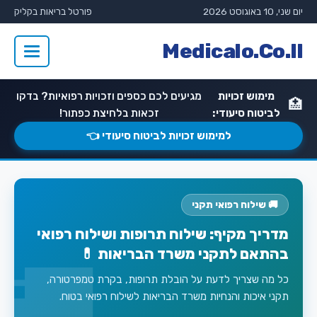
יום שני, 10 באוגוסט 2026
פורטל בריאות בקליק
Medicalo.Co.Il
מימוש זכויות
מגיעים לכם כספים וזכויות רפואיות? בדקו
🏥
לביטוח סיעודי:
זכאות בלחיצת כפתור!
למימוש זכויות לביטוח סיעודי 👈
🚚 שילוח רפואי תקני
מדריך מקיף: שילוח תרופות ושילוח רפואי
בהתאם לתקני משרד הבריאות 💊
כל מה שצריך לדעת על הובלת תרופות, בקרת טמפרטורה,
תקני איכות והנחיות משרד הבריאות לשילוח רפואי בטוח.