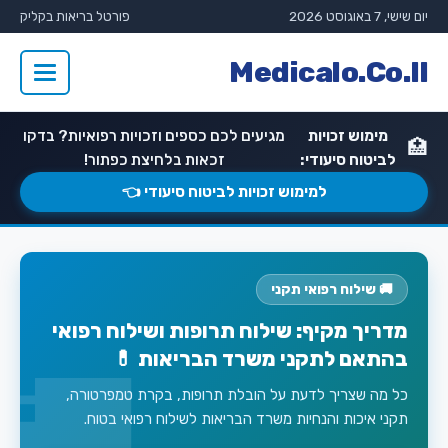
יום שישי, 7 באוגוסט 2026
פורטל בריאות בקליק
Medicalo.Co.Il
מימוש זכויות
מגיעים לכם כספים וזכויות רפואיות? בדקו
🏥
לביטוח סיעודי:
זכאות בלחיצת כפתור!
למימוש זכויות לביטוח סיעודי 👈
🚚 שילוח רפואי תקני
מדריך מקיף: שילוח תרופות ושילוח רפואי
בהתאם לתקני משרד הבריאות 💊
כל מה שצריך לדעת על הובלת תרופות, בקרת טמפרטורה,
תקני איכות והנחיות משרד הבריאות לשילוח רפואי בטוח.