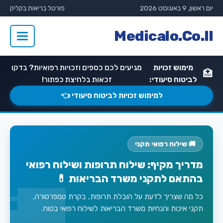
יום ראשון, 9 באוגוסט 2026
פורטל בריאות בקליק
Medicalo.Co.Il
מימוש זכויות
מגיעים לכם כספים וזכויות רפואיות? בדקו
🏥
לביטוח סיעודי:
זכאות בלחיצת כפתור!
למימוש זכויות לביטוח סיעודי 👈
🚚 שילוח רפואי תקני
מדריך מקיף: שילוח תרופות ושילוח רפואי
בהתאם לתקני משרד הבריאות 💊
כל מה שצריך לדעת על הובלת תרופות, בקרת טמפרטורה,
תקני איכות והנחיות משרד הבריאות לשילוח רפואי בטוח.