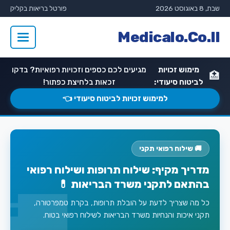
שבת, 8 באוגוסט 2026
פורטל בריאות בקליק
Medicalo.Co.Il
מימוש זכויות
מגיעים לכם כספים וזכויות רפואיות? בדקו
🏥
לביטוח סיעודי:
זכאות בלחיצת כפתור!
למימוש זכויות לביטוח סיעודי 👈
🚚 שילוח רפואי תקני
מדריך מקיף: שילוח תרופות ושילוח רפואי
בהתאם לתקני משרד הבריאות 💊
כל מה שצריך לדעת על הובלת תרופות, בקרת טמפרטורה,
תקני איכות והנחיות משרד הבריאות לשילוח רפואי בטוח.