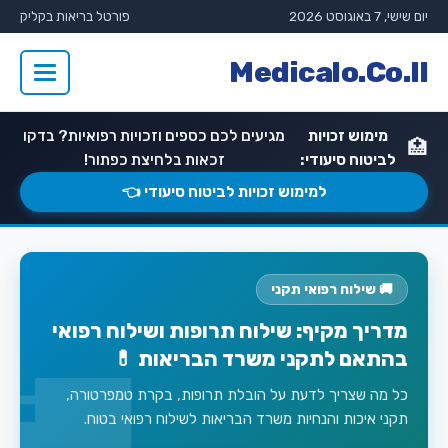
יום שישי, 7 באוגוסט 2026
פורטל בריאות בקליק
Medicalo.Co.Il
מימוש זכויות
מגיעים לכם כספים וזכויות רפואיות? בדקו
🏥
לביטוח סיעודי:
זכאות בלחיצת כפתור!
למימוש זכויות לביטוח סיעודי 👈
🚚 שילוח רפואי תקני
מדריך מקיף: שילוח תרופות ושילוח רפואי
בהתאם לתקני משרד הבריאות 💊
כל מה שצריך לדעת על הובלת תרופות, בקרת טמפרטורה,
תקני איכות והנחיות משרד הבריאות לשילוח רפואי בטוח.