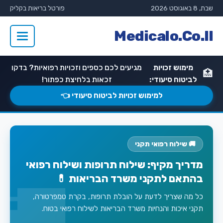
שבת, 8 באוגוסט 2026
פורטל בריאות בקליק
Medicalo.Co.Il
מימוש זכויות
מגיעים לכם כספים וזכויות רפואיות? בדקו
🏥
לביטוח סיעודי:
זכאות בלחיצת כפתור!
למימוש זכויות לביטוח סיעודי 👈
🚚 שילוח רפואי תקני
מדריך מקיף: שילוח תרופות ושילוח רפואי
בהתאם לתקני משרד הבריאות 💊
כל מה שצריך לדעת על הובלת תרופות, בקרת טמפרטורה,
תקני איכות והנחיות משרד הבריאות לשילוח רפואי בטוח.