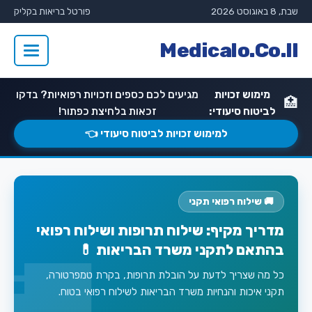
שבת, 8 באוגוסט 2026
פורטל בריאות בקליק
Medicalo.Co.Il
מימוש זכויות
מגיעים לכם כספים וזכויות רפואיות? בדקו
🏥
לביטוח סיעודי:
זכאות בלחיצת כפתור!
למימוש זכויות לביטוח סיעודי 👈
🚚 שילוח רפואי תקני
מדריך מקיף: שילוח תרופות ושילוח רפואי
בהתאם לתקני משרד הבריאות 💊
כל מה שצריך לדעת על הובלת תרופות, בקרת טמפרטורה,
תקני איכות והנחיות משרד הבריאות לשילוח רפואי בטוח.