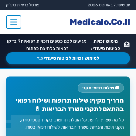
יום שישי, 7 באוגוסט 2026
פורטל בריאות בקליק
Medicalo.Co.Il
מימוש זכויות
מגיעים לכם כספים וזכויות רפואיות? בדקו
🏥
לביטוח סיעודי:
זכאות בלחיצת כפתור!
למימוש זכויות לביטוח סיעודי 👈
🚚 שילוח רפואי תקני
מדריך מקיף: שילוח תרופות ושילוח רפואי
בהתאם לתקני משרד הבריאות 💊
כל מה שצריך לדעת על הובלת תרופות, בקרת טמפרטורה,
תקני איכות והנחיות משרד הבריאות לשילוח רפואי בטוח.