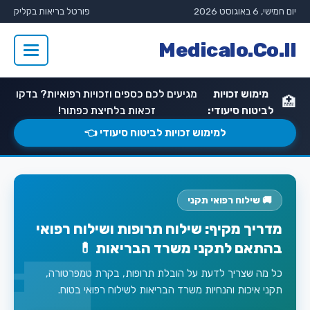
יום חמישי, 6 באוגוסט 2026
פורטל בריאות בקליק
Medicalo.Co.Il
מימוש זכויות
מגיעים לכם כספים וזכויות רפואיות? בדקו
🏥
לביטוח סיעודי:
זכאות בלחיצת כפתור!
למימוש זכויות לביטוח סיעודי 👈
🚚 שילוח רפואי תקני
מדריך מקיף: שילוח תרופות ושילוח רפואי
בהתאם לתקני משרד הבריאות 💊
כל מה שצריך לדעת על הובלת תרופות, בקרת טמפרטורה,
תקני איכות והנחיות משרד הבריאות לשילוח רפואי בטוח.