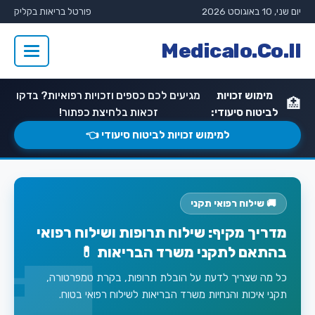
יום שני, 10 באוגוסט 2026
פורטל בריאות בקליק
Medicalo.Co.Il
מימוש זכויות
מגיעים לכם כספים וזכויות רפואיות? בדקו
🏥
לביטוח סיעודי:
זכאות בלחיצת כפתור!
למימוש זכויות לביטוח סיעודי 👈
🚚 שילוח רפואי תקני
מדריך מקיף: שילוח תרופות ושילוח רפואי
בהתאם לתקני משרד הבריאות 💊
כל מה שצריך לדעת על הובלת תרופות, בקרת טמפרטורה,
תקני איכות והנחיות משרד הבריאות לשילוח רפואי בטוח.