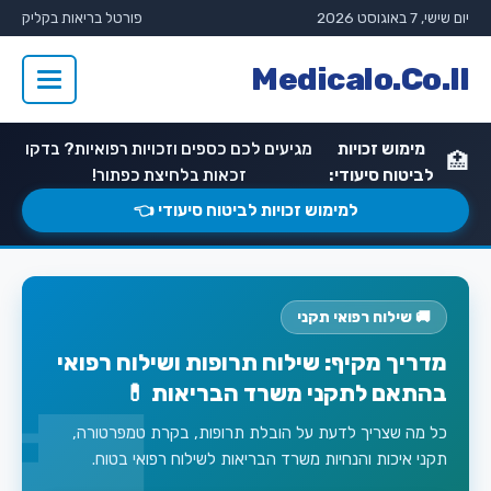
יום שישי, 7 באוגוסט 2026
פורטל בריאות בקליק
Medicalo.Co.Il
מימוש זכויות
מגיעים לכם כספים וזכויות רפואיות? בדקו
🏥
לביטוח סיעודי:
זכאות בלחיצת כפתור!
למימוש זכויות לביטוח סיעודי 👈
🚚 שילוח רפואי תקני
מדריך מקיף: שילוח תרופות ושילוח רפואי
בהתאם לתקני משרד הבריאות 💊
כל מה שצריך לדעת על הובלת תרופות, בקרת טמפרטורה,
תקני איכות והנחיות משרד הבריאות לשילוח רפואי בטוח.