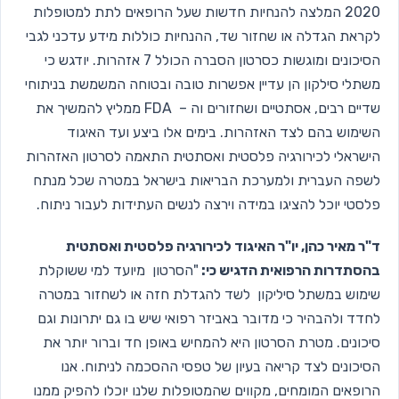
2020 המלצה להנחיות חדשות שעל הרופאים לתת למטופלות
לקראת הגדלה או שחזור שד, ההנחיות כוללות מידע עדכני לגבי
הסיכונים ומוגשות כסרטון הסברה הכולל 7 אזהרות. יודגש כי
משתלי סילקון הן עדיין אפשרות טובה ובטוחה המשמשת בניתוחי
שדיים רבים, אסתטיים ושחזורים וה – FDA ממליץ להמשיך את
השימוש בהם לצד האזהרות. בימים אלו ביצע ועד האיגוד
הישראלי לכירורגיה פלסטית ואסתטית התאמה לסרטון האזהרות
לשפה העברית ולמערכת הבריאות בישראל במטרה שכל מנתח
פלסטי יוכל להציגו במידה וירצה לנשים העתידות לעבור ניתוח.
ד"ר מאיר כהן, יו"ר האיגוד לכירורגיה פלסטית ואסתטית
בהסתדרות הרפואית הדגיש כי:
"הסרטון מיועד למי ששוקלת
שימוש במשתל סיליקון לשד להגדלת חזה או לשחזור במטרה
לחדד ולהבהיר כי מדובר באביזר רפואי שיש בו גם יתרונות וגם
סיכונים. מטרת הסרטון היא להמחיש באופן חד וברור יותר את
הסיכונים לצד קריאה בעיון של טפסי ההסכמה לניתוח. אנו
הרופאים המומחים, מקווים שהמטופלות שלנו יוכלו להפיק ממנו