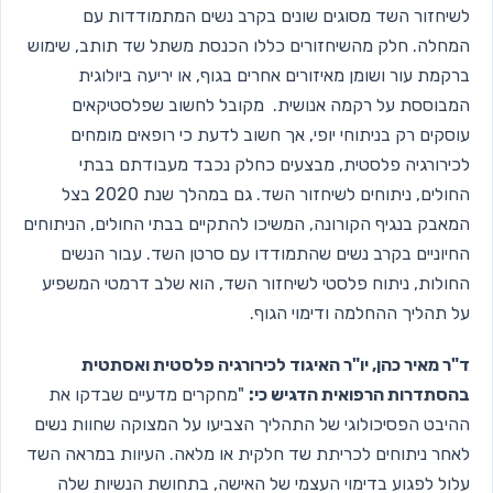
לשיחזור השד מסוגים שונים בקרב נשים המתמודדות עם
המחלה. חלק מהשיחזורים כללו הכנסת משתל שד תותב, שימוש
ברקמת עור ושומן מאיזורים אחרים בגוף, או יריעה ביולוגית
המבוססת על רקמה אנושית. מקובל לחשוב שפלסטיקאים
עוסקים רק בניתוחי יופי, אך חשוב לדעת כי רופאים מומחים
לכירורגיה פלסטית, מבצעים כחלק נכבד מעבודתם בבתי
החולים, ניתוחים לשיחזור השד. גם במהלך שנת 2020 בצל
המאבק בנגיף הקורונה, המשיכו להתקיים בבתי החולים, הניתוחים
החיוניים בקרב נשים שהתמודדו עם סרטן השד. עבור הנשים
החולות, ניתוח פלסטי לשיחזור השד, הוא שלב דרמטי המשפיע
על תהליך ההחלמה ודימוי הגוף.
ד"ר מאיר כהן, יו"ר האיגוד לכירורגיה פלסטית ואסתטית
בהסתדרות הרפואית הדגיש כי:
"מחקרים מדעיים שבדקו את
ההיבט הפסיכולוגי של התהליך הצביעו על המצוקה שחוות נשים
לאחר ניתוחים לכריתת שד חלקית או מלאה. העיוות במראה השד
עלול לפגוע בדימוי העצמי של האישה, בתחושת הנשיות שלה