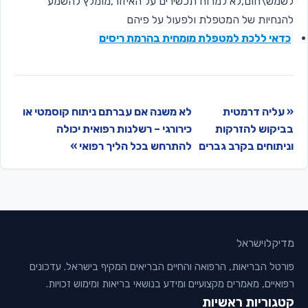
לשמש\חום,לא למרוח תכשירים על האיזור,מומלץ להשמע
להנחיות של המטפלת ולפעול על פיהם
כדאי ללכת למטפלת מומחית בהרמת ריסים
« עליה דרמטית
לא משנה אם עברתם ניתוח קוסמטי או
בביקוש להזרקות
כירורגי – רשלנות רפואית יכולה
וניתוחים בקרב גברים
להתרחש בכל הליך רפואי »
מדיקלו
ישראל
פורטל הבריאות, הרפואה והחיים הבריאים המקיף בישראל. עדכונים
רפואיים, מאמרים מקצועיים ומידע בנושאי בריאות ומימוש זכויות.
קטגוריות ראשיות