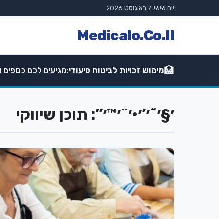
יום שישי, 7 באוגוסט 2026
Medicalo.Co.Il
🏥
מימוש זכויות לביטוח סיעודי:
מגיעים לכם כספים וז
׳§׳˜׳’׳•׳¨׳™׳”: תוכן שיווקי